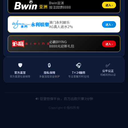
为
的门面
本
细致排
户再次
维护安
此
园环境