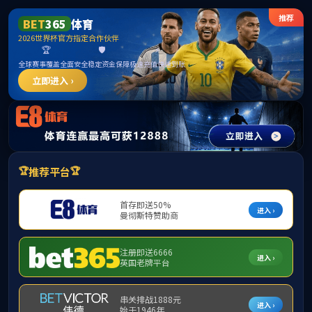
******
365上市公司(英国)集团-官方网站
首页
部门概况
工作动态
通