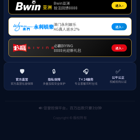
一、
新增
1.
在首页上方
2.
在首页左侧