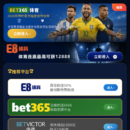
******
365上市公司(英国)集团-官方网站
首页
部门概况
工作动态
通