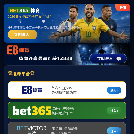
******
365上市公司(英国)集团-官方网站
首页
部门概况
工作动态
通